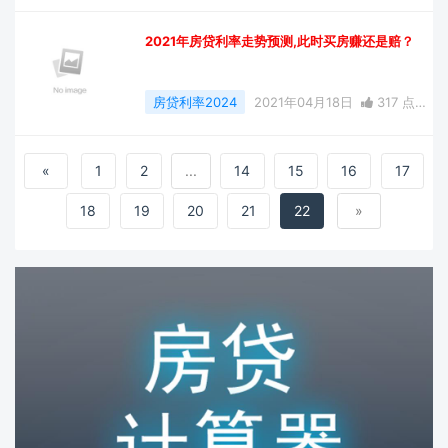
0
评论
7050 浏览
2021年房贷利率走势预测,此时买房赚还是赔？
房贷利率2024
2021年04月18日
317 点赞
0
评论
7233 浏览
«
1
2
...
14
15
16
17
18
19
20
21
22
»