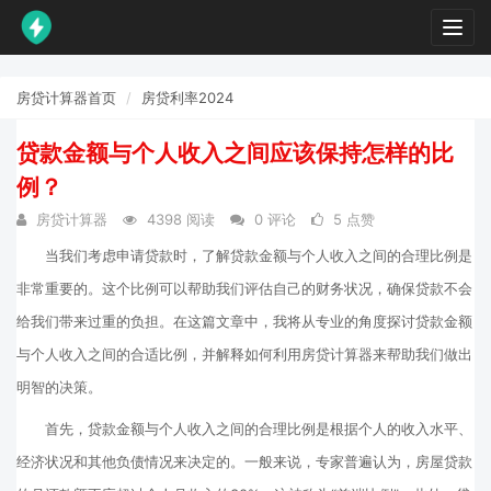
Toggl
navig
房贷计算器首页
房贷利率2024
贷款金额与个人收入之间应该保持怎样的比
例？
房贷计算器
4398 阅读
0 评论
5 点赞
当我们考虑申请贷款时，了解贷款金额与个人收入之间的合理比例是
非常重要的。这个比例可以帮助我们评估自己的财务状况，确保贷款不会
给我们带来过重的负担。在这篇文章中，我将从专业的角度探讨贷款金额
与个人收入之间的合适比例，并解释如何利用房贷计算器来帮助我们做出
明智的决策。
首先，贷款金额与个人收入之间的合理比例是根据个人的收入水平、
经济状况和其他负债情况来决定的。一般来说，专家普遍认为，房屋贷款